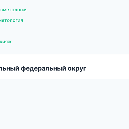
косметология
сметология
акияж
альный федеральный округ