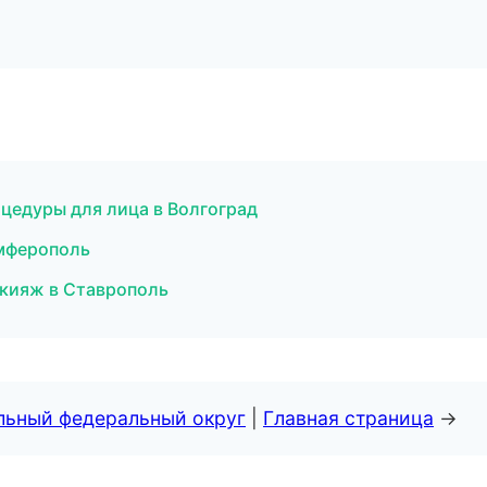
цедуры для лица в Волгоград
имферополь
акияж в Ставрополь
альный федеральный округ
|
Главная страница
→