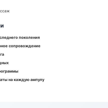
ассаж
ми
следнего поколения
урное сопровождение
га
одных
программы
аты на каждую ампулу