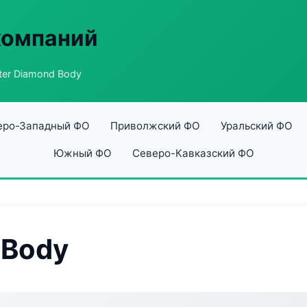
компаний
ter Diamond Body
еро-Западный ФО
Приволжский ФО
Уральский ФО
Южный ФО
Северо-Кавказский ФО
 Body