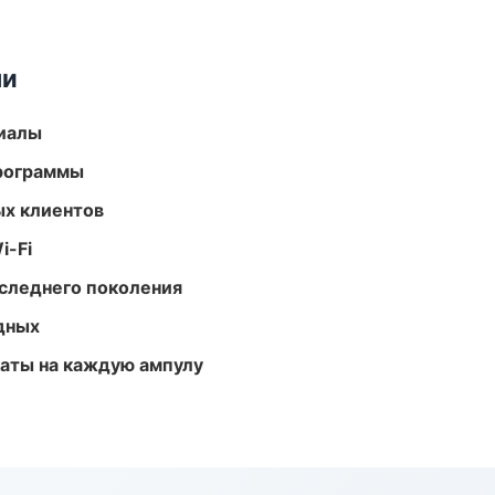
ми
риалы
программы
ых клиентов
i-Fi
следнего поколения
одных
аты на каждую ампулу