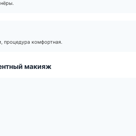
тнёры.
, процедура комфортная.
ентный макияж