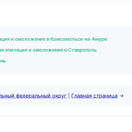
иляция и омоложение в Комсомольск-на-Амуре
я эпиляция и омоложение в Ставрополь
ень
альный федеральный округ
|
Главная страница
→