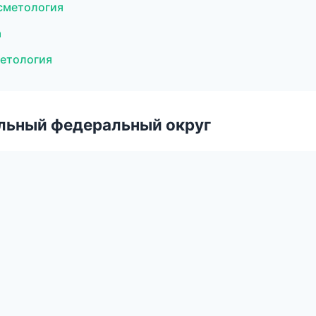
осметология
а
метология
альный федеральный округ