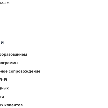
ассаж
ми
образованием
программы
урное сопровождение
i-Fi
одных
га
ых клиентов