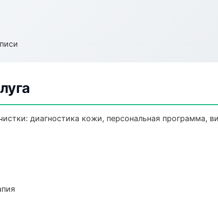
аписи
луга
истки: диагностика кожи, персональная программа, в
апия