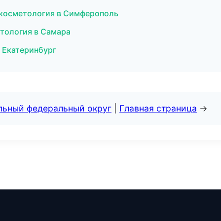
я косметология в Симферополь
етология в Самара
в Екатеринбург
альный федеральный округ
|
Главная страница
→