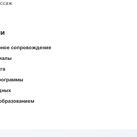
ассаж
ми
урное сопровождение
риалы
га
программы
одных
образованием