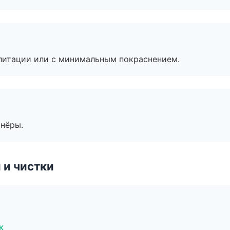
литации или с минимальным покраснением.
тнёры.
 и чистки
к