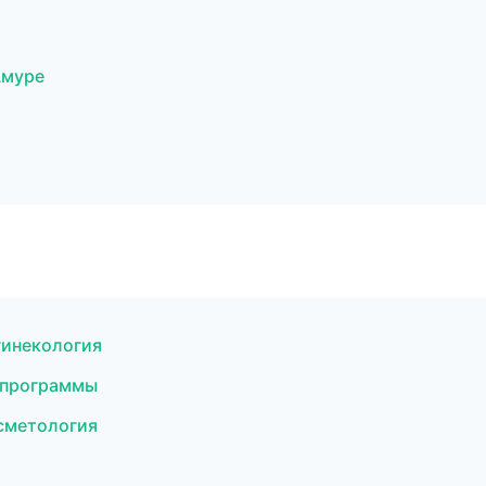
Амуре
гинекология
е программы
осметология