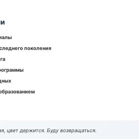
ми
риалы
следнего поколения
га
программы
одных
образованием
я, цвет держится. Буду возвращаться.