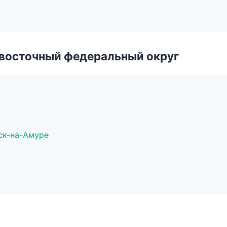
евосточный федеральный округ
ск-на-Амуре