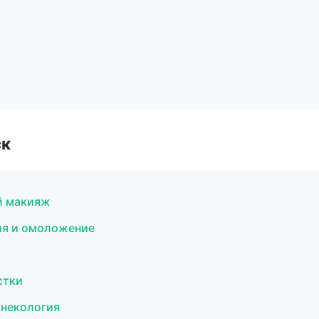
ск
й макияж
ция и омоложение
стки
инекология