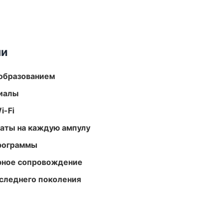
ми
образованием
риалы
i-Fi
аты на каждую ампулу
программы
урное сопровождение
следнего поколения