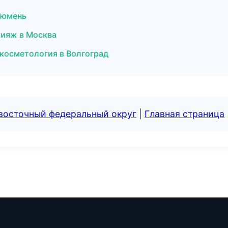
 Тюмень
кияж в Москва
 косметология в Волгоград
евосточный федеральный округ
|
Главная страница