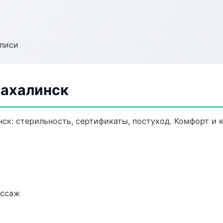
аписи
Сахалинск
ск: стерильность, сертификаты, постуход. Комфорт и 
ассаж