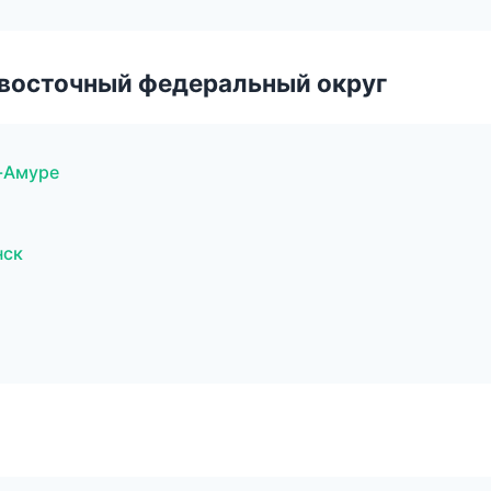
евосточный федеральный округ
-Амуре
нск