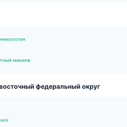
гинекология
нтный макияж
евосточный федеральный округ
инск