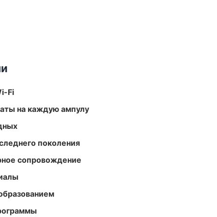
ми
i-Fi
аты на каждую ампулу
одных
следнего поколения
урное сопровождение
риалы
образованием
программы