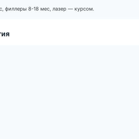
с, филлеры 8-18 мес, лазер — курсом.
гия