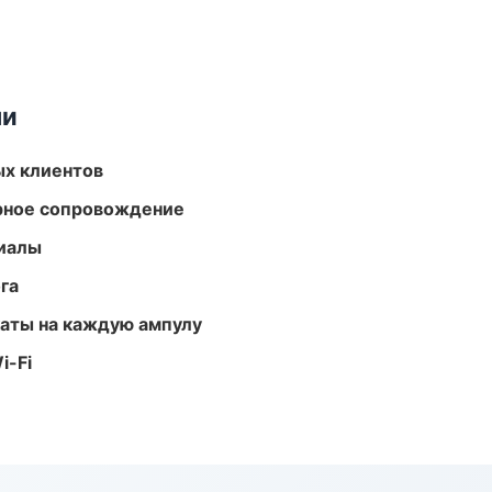
ми
ых клиентов
урное сопровождение
риалы
га
аты на каждую ампулу
i-Fi