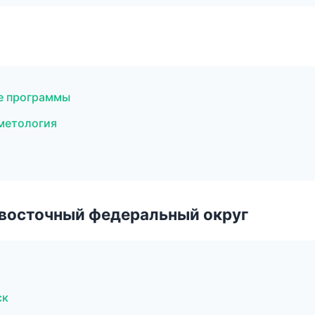
е программы
сметология
евосточный федеральный округ
ск