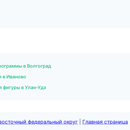
рограммы в Волгоград
я в Иваново
я фигуры в Улан-Удэ
евосточный федеральный округ
|
Главная страница