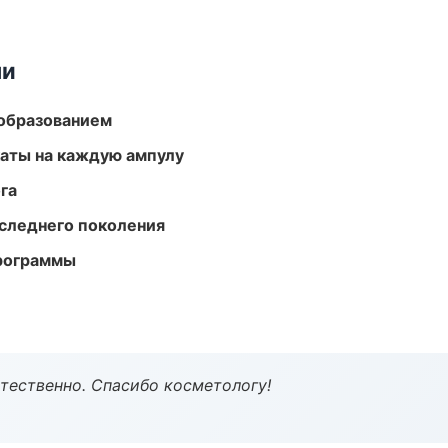
ми
образованием
аты на каждую ампулу
га
следнего поколения
программы
тественно. Спасибо косметологу!