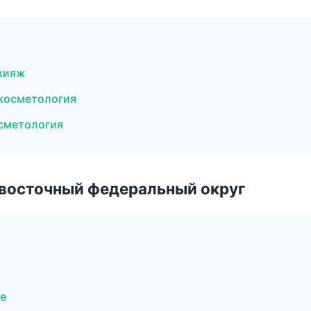
акияж
 косметология
осметология
евосточный федеральный округ
е