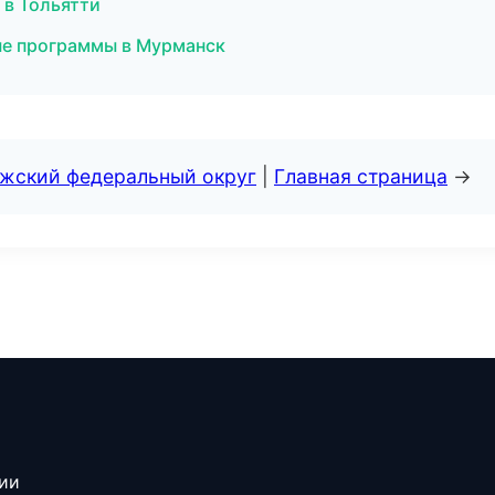
 в Тольятти
ые программы в Мурманск
лжский федеральный округ
|
Главная страница
→
сии