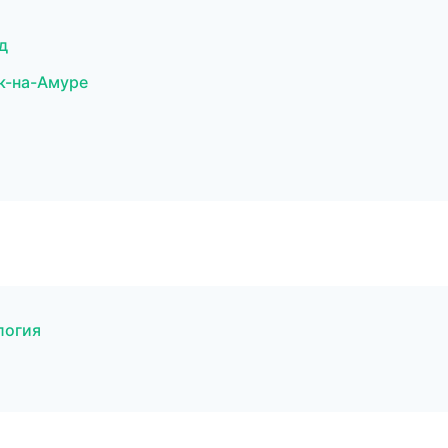
д
к-на-Амуре
логия