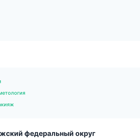
и
сметология
макияж
лжский федеральный округ