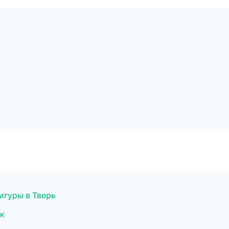
игуры в Тверь
ик