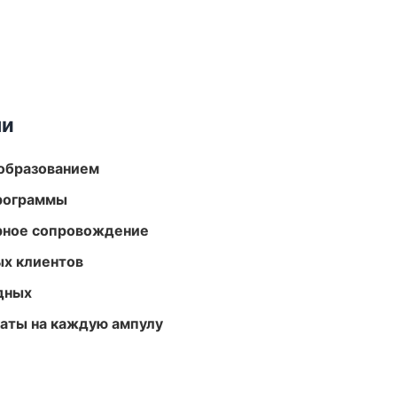
ми
образованием
программы
урное сопровождение
ых клиентов
одных
аты на каждую ампулу