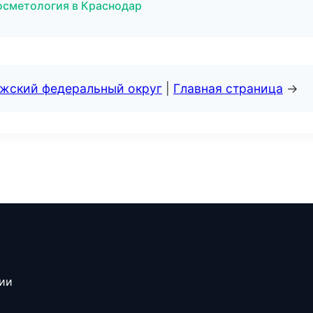
осметология в Краснодар
лжский федеральный округ
|
Главная страница
→
сии