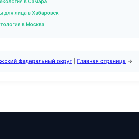
некология в Самара
ы для лица в Хабаровск
етология в Москва
лжский федеральный округ
|
Главная страница
→