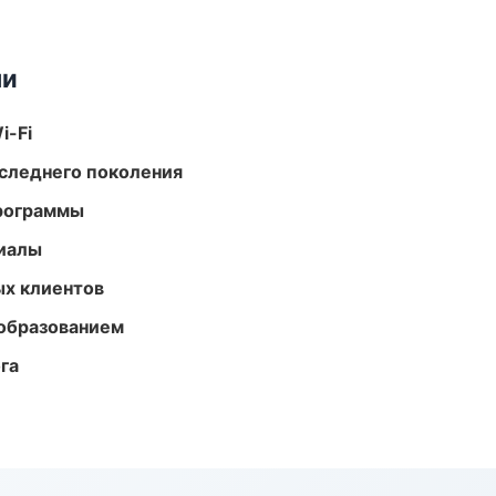
ми
i-Fi
следнего поколения
программы
риалы
ых клиентов
образованием
га