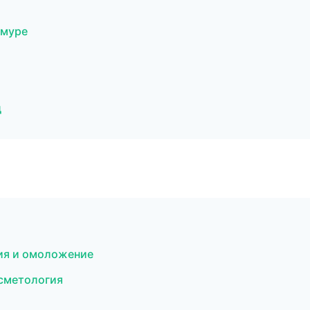
Амуре
д
ция и омоложение
осметология