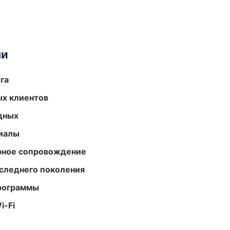
ми
га
ых клиентов
одных
риалы
урное сопровождение
следнего поколения
программы
i-Fi