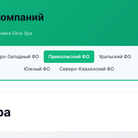
компаний
ника Glow Spa
ро-Западный ФО
Приволжский ФО
Уральский ФО
Южный ФО
Северо-Кавказский ФО
pa