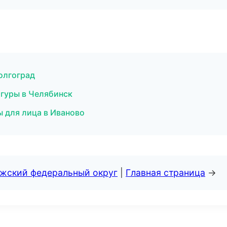
Волгоград
игуры в Челябинск
ы для лица в Иваново
лжский федеральный округ
|
Главная страница
→