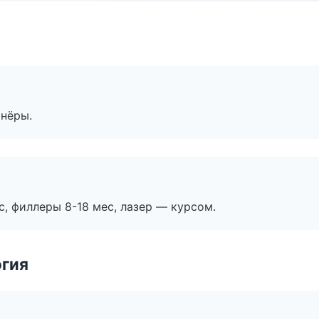
тнёры.
с, филлеры 8-18 мес, лазер — курсом.
огия