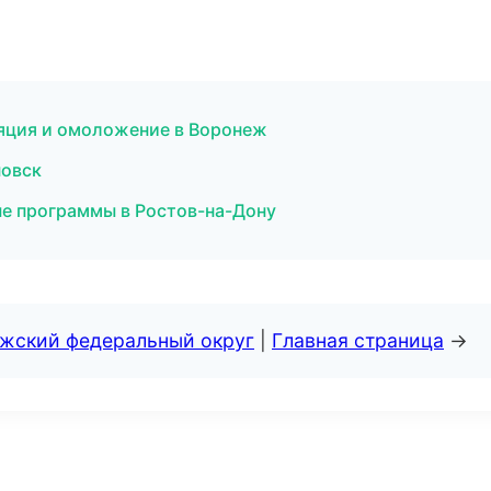
ляция и омоложение в Воронеж
новск
ые программы в Ростов-на-Дону
лжский федеральный округ
|
Главная страница
→