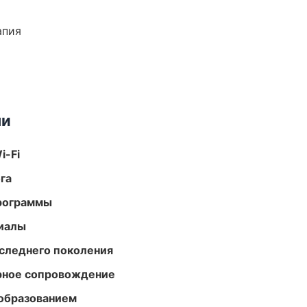
апия
ми
i-Fi
га
программы
риалы
следнего поколения
урное сопровождение
образованием