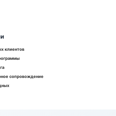
ми
ых клиентов
программы
га
урное сопровождение
одных