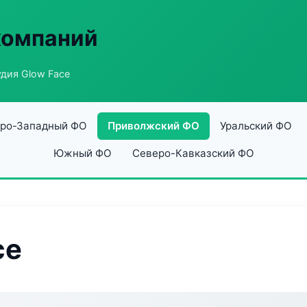
компаний
дия Glow Face
ро-Западный ФО
Приволжский ФО
Уральский ФО
Южный ФО
Северо-Кавказский ФО
ce