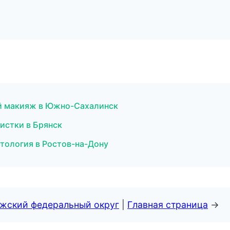
ый макияж в Южно-Сахалинск
истки в Брянск
етология в Ростов-на-Дону
лжский федеральный округ
|
Главная страница
→