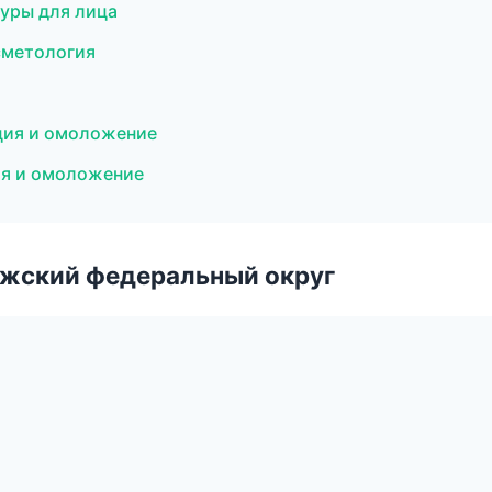
дуры для лица
сметология
яция и омоложение
ция и омоложение
лжский федеральный округ