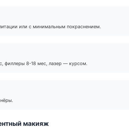
литации или с минимальным покраснением.
с, филлеры 8-18 мес, лазер — курсом.
тнёры.
ентный макияж