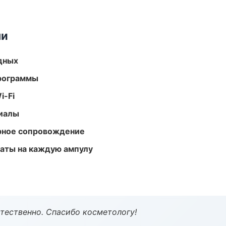
ми
одных
программы
i-Fi
риалы
урное сопровождение
аты на каждую ампулу
тественно. Спасибо косметологу!