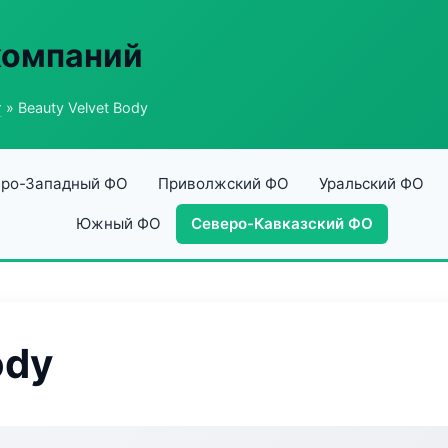
компаний
г
» Beauty Velvet Body
ро-Западный ФО
Приволжский ФО
Уральский ФО
Южный ФО
Северо-Кавказский ФО
ody