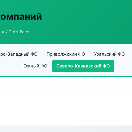
компаний
г
» ИП Art Face
ро-Западный ФО
Приволжский ФО
Уральский ФО
Южный ФО
Северо-Кавказский ФО