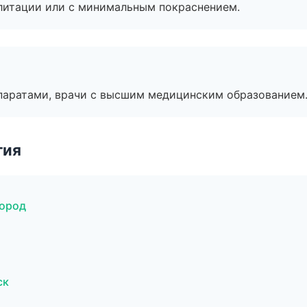
литации или с минимальным покраснением.
паратами, врачи с высшим медицинским образованием
гия
город
ск