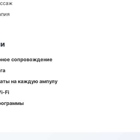
ассаж
апия
ми
урное сопровождение
га
аты на каждую ампулу
i-Fi
программы