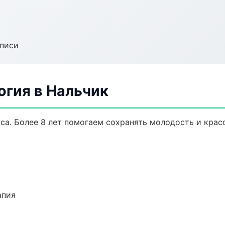
аписи
огия в Нальчик
а. Более 8 лет помогаем сохранять молодость и красо
апия