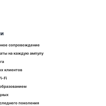
ми
урное сопровождение
аты на каждую ампулу
га
ых клиентов
i-Fi
образованием
одных
следнего поколения