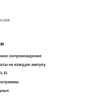
ассаж
ми
урное сопровождение
аты на каждую ампулу
i-Fi
программы
одных