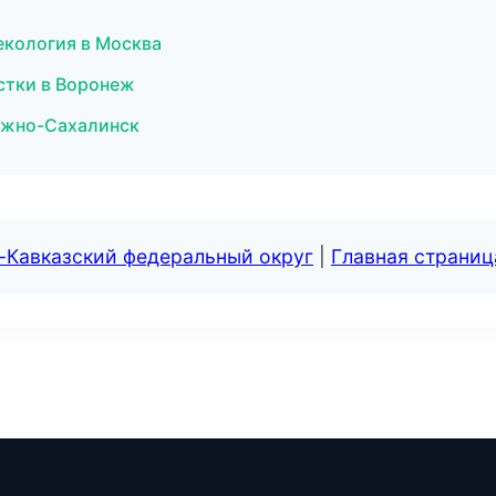
екология в Москва
истки в Воронеж
 Южно-Сахалинск
-Кавказский федеральный округ
|
Главная страниц