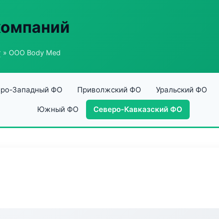
компаний
г
» ООО Body Med
ро-Западный ФО
Приволжский ФО
Уральский ФО
Южный ФО
Северо-Кавказский ФО