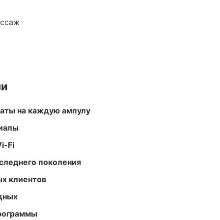
ассаж
ми
аты на каждую ампулу
риалы
i-Fi
следнего поколения
ых клиентов
одных
программы