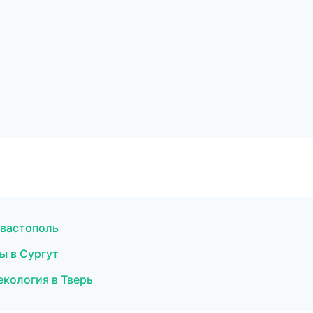
евастополь
ы в Сургут
екология в Тверь