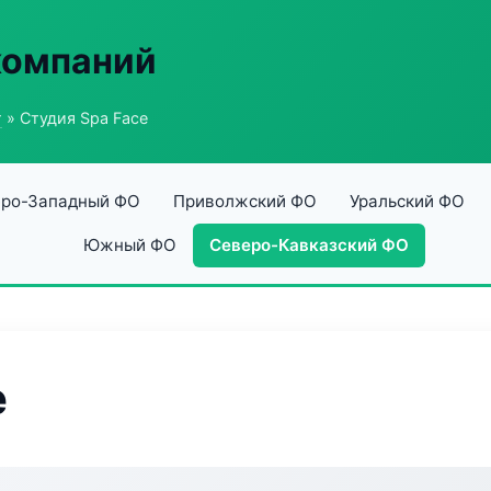
компаний
г
» Студия Spa Face
ро-Западный ФО
Приволжский ФО
Уральский ФО
Южный ФО
Северо-Кавказский ФО
e