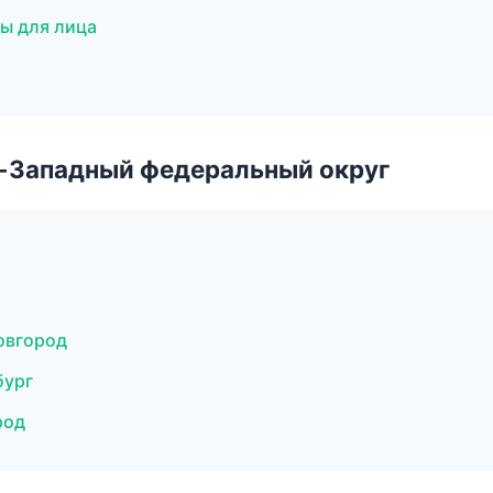
ы для лица
о-Западный федеральный округ
Новгород
бург
род