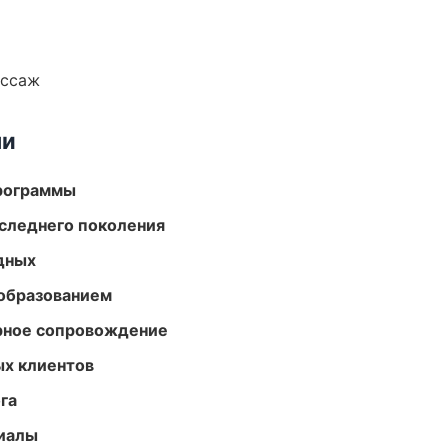
ассаж
ми
программы
следнего поколения
одных
образованием
урное сопровождение
ых клиентов
га
риалы