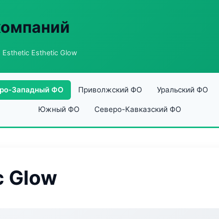
компаний
 Esthetic Esthetic Glow
ро-Западный ФО
Приволжский ФО
Уральский ФО
Южный ФО
Северо-Кавказский ФО
c Glow