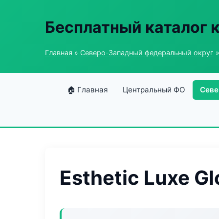
Бесплатный каталог 
Главная
»
Северо-Западный федеральный округ
»
🏠 Главная
Центральный ФО
Севе
Esthetic Luxe G