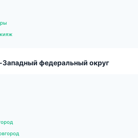
уры
акияж
о-Западный федеральный округ
город
овгород