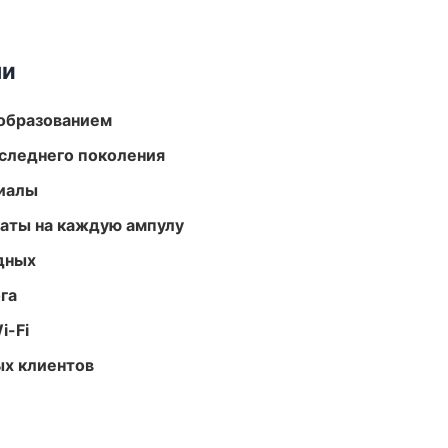
ми
образованием
следнего поколения
риалы
аты на каждую ампулу
одных
га
i-Fi
ых клиентов