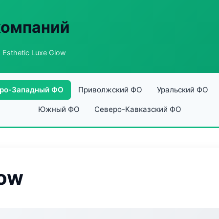
компаний
 Esthetic Luxe Glow
ро-Западный ФО
Приволжский ФО
Уральский ФО
Южный ФО
Северо-Кавказский ФО
low