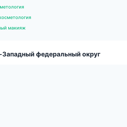
сметология
 косметология
ный макияж
о-Западный федеральный округ