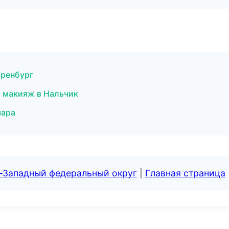
Оренбург
й макияж в Нальчик
мара
о-Западный федеральный округ
|
Главная страница