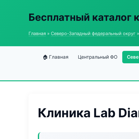
Бесплатный каталог 
Главная
»
Северо-Западный федеральный округ
»
🏠 Главная
Центральный ФО
Севе
Клиника Lab Di