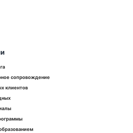
ми
га
урное сопровождение
ых клиентов
одных
риалы
программы
образованием