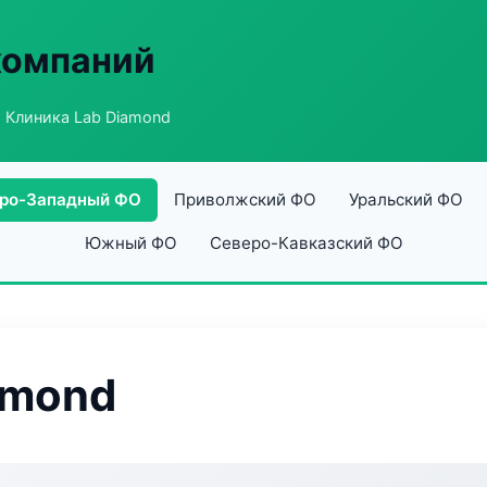
компаний
 Клиника Lab Diamond
ро-Западный ФО
Приволжский ФО
Уральский ФО
Южный ФО
Северо-Кавказский ФО
amond