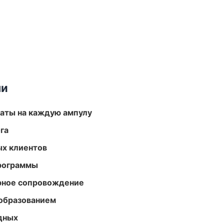
ми
аты на каждую ампулу
га
ых клиентов
программы
урное сопровождение
образованием
одных