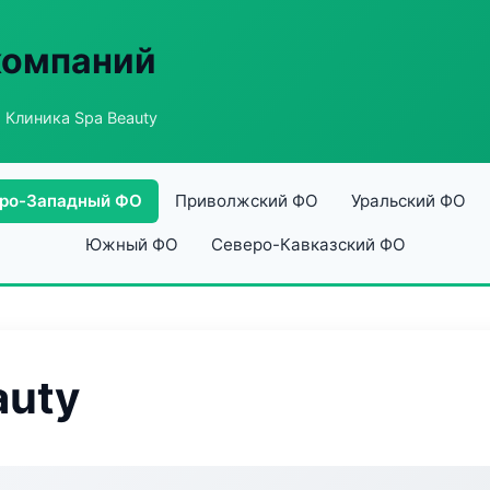
компаний
 Клиника Spa Beauty
ро-Западный ФО
Приволжский ФО
Уральский ФО
Южный ФО
Северо-Кавказский ФО
auty