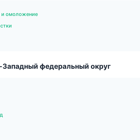
я и омоложение
истки
о-Западный федеральный округ
од