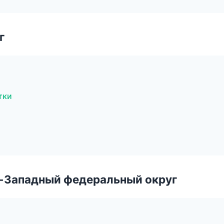
г
тки
о-Западный федеральный округ