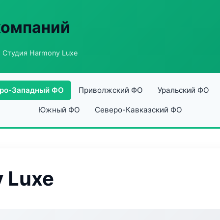
компаний
 Студия Harmony Luxe
ро-Западный ФО
Приволжский ФО
Уральский ФО
Южный ФО
Северо-Кавказский ФО
 Luxe