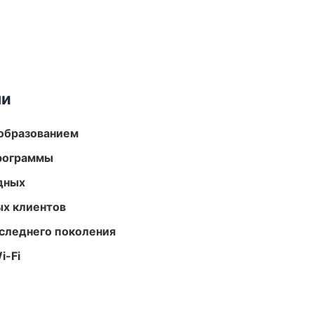
ми
образованием
программы
одных
ых клиентов
следнего поколения
i-Fi