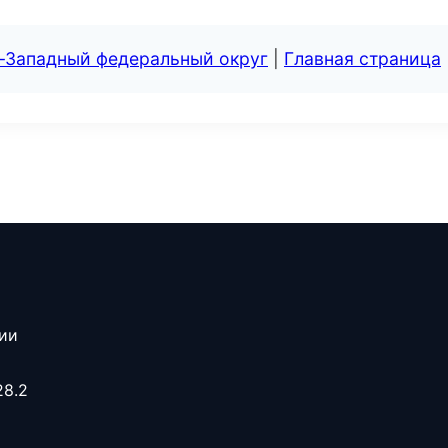
о-Западный федеральный округ
|
Главная страница
сии
28.2