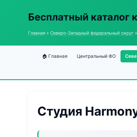
Бесплатный каталог 
Главная
»
Северо-Западный федеральный округ
»
🏠 Главная
Центральный ФО
Севе
Студия Harmony