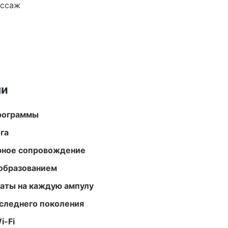
ассаж
ми
программы
га
урное сопровождение
образованием
аты на каждую ампулу
следнего поколения
i-Fi