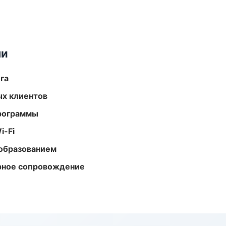
ми
га
ых клиентов
программы
i-Fi
образованием
урное сопровождение