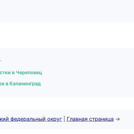
г
истки в Череповец
тки в Калининград
ский федеральный округ
|
Главная страница
→