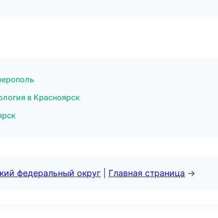
ферополь
ология в Красноярск
ярск
ский федеральный округ
|
Главная страница
→