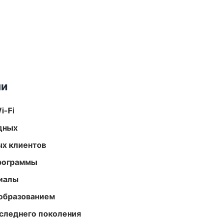
ми
i-Fi
одных
ых клиентов
программы
риалы
образованием
следнего поколения