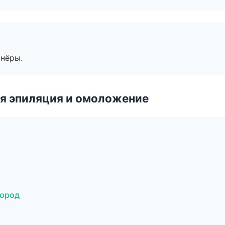
тнёры.
я эпиляция и омоложение
город