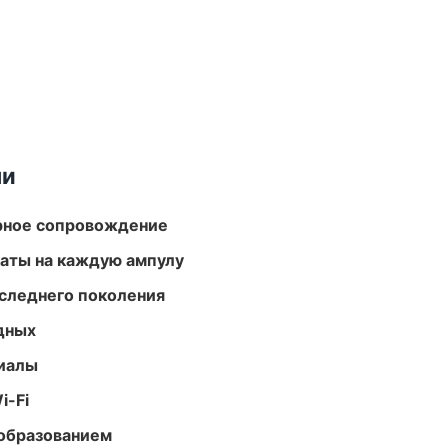
ми
урное сопровождение
аты на каждую ампулу
следнего поколения
одных
риалы
i-Fi
образованием