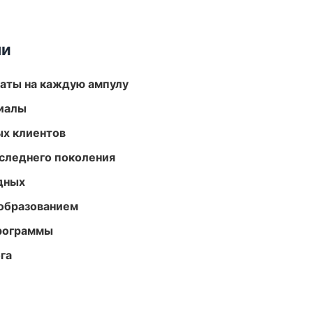
ми
аты на каждую ампулу
риалы
ых клиентов
следнего поколения
одных
образованием
программы
га