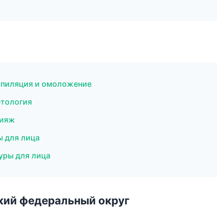
 эпиляция и омоложение
етология
кияж
ы для лица
уры для лица
ский федеральный округ