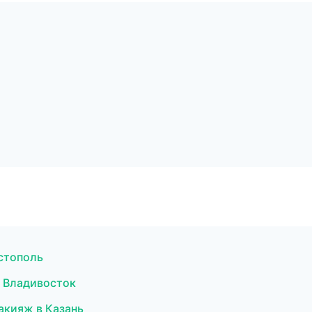
астополь
в Владивосток
акияж в Казань