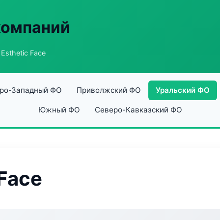
компаний
 Esthetic Face
ро-Западный ФО
Приволжский ФО
Уральский ФО
Южный ФО
Северо-Кавказский ФО
 Face