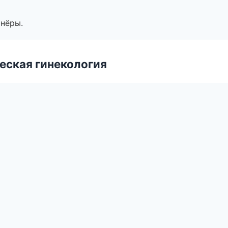
тнёры.
еская гинекология