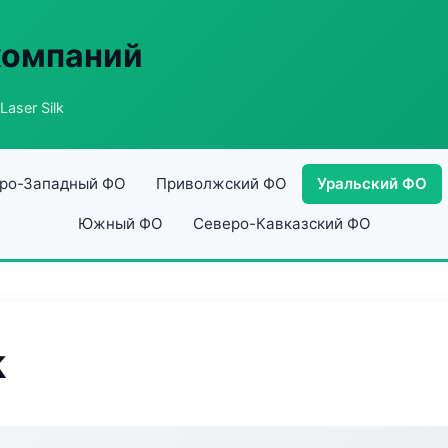
компаний
Laser Silk
ро-Западный ФО
Приволжский ФО
Уральский ФО
Южный ФО
Северо-Кавказский ФО
k