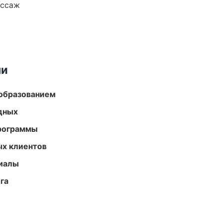
ассаж
ми
образованием
одных
программы
ых клиентов
риалы
га