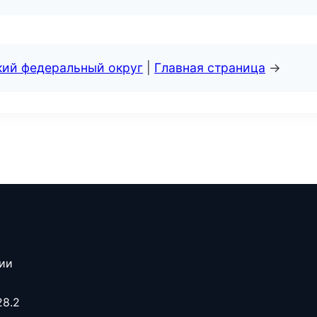
кий федеральный округ
|
Главная страница
→
сии
28.2