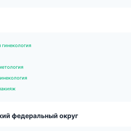
я гинекология
сметология
гинекология
 макияж
ский федеральный округ