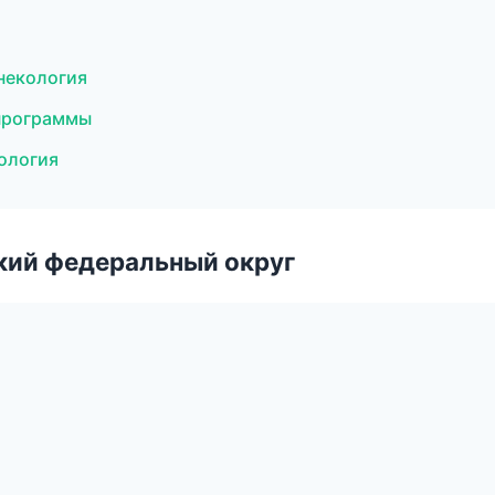
инекология
 программы
ология
ский федеральный округ