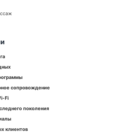
ассаж
ми
га
одных
программы
урное сопровождение
i-Fi
следнего поколения
риалы
ых клиентов