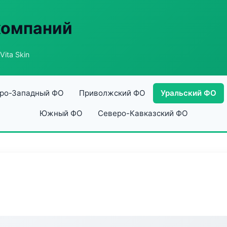
компаний
Vita Skin
ро-Западный ФО
Приволжский ФО
Уральский ФО
Южный ФО
Северо-Кавказский ФО