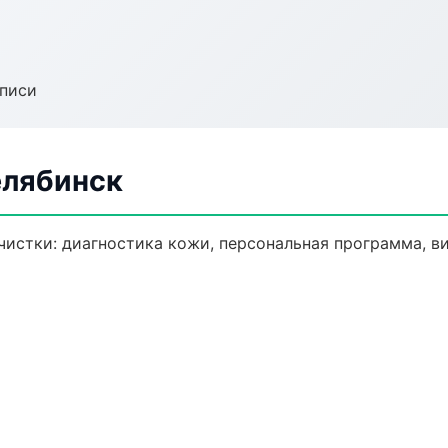
аписи
елябинск
истки: диагностика кожи, персональная программа, в