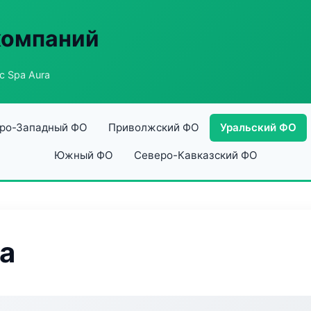
компаний
ic Spa Aura
ро-Западный ФО
Приволжский ФО
Уральский ФО
Южный ФО
Северо-Кавказский ФО
ra