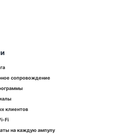
ми
га
урное сопровождение
программы
риалы
ых клиентов
i-Fi
аты на каждую ампулу