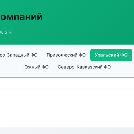
компаний
w Silk
ро-Западный ФО
Приволжский ФО
Уральский ФО
Южный ФО
Северо-Кавказский ФО