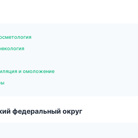
косметология
некология
пиляция и омоложение
ры
ский федеральный округ