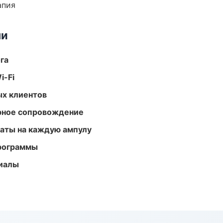
апия
ми
га
i-Fi
ых клиентов
урное сопровождение
аты на каждую ампулу
программы
риалы