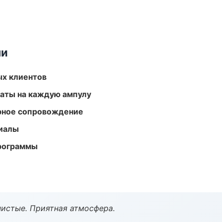
ми
ых клиентов
аты на каждую ампулу
урное сопровождение
риалы
программы
чистые. Приятная атмосфера.