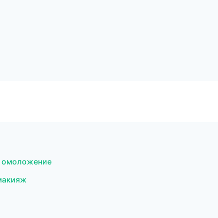
и омоложение
 макияж