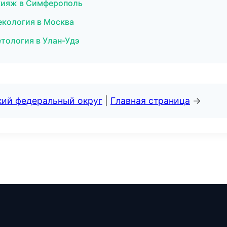
акияж в Симферополь
екология в Москва
етология в Улан-Удэ
кий федеральный округ
|
Главная страница
→