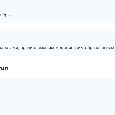
тнёры.
паратами, врачи с высшим медицинским образованием
гия