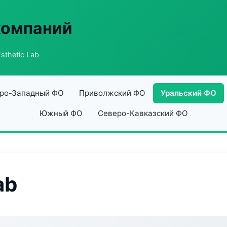
компаний
sthetic Lab
ро-Западный ФО
Приволжский ФО
Уральский ФО
Южный ФО
Северо-Кавказский ФО
ab