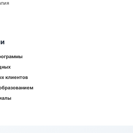
апия
ми
программы
одных
ых клиентов
образованием
риалы