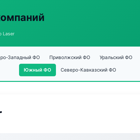
компаний
b Laser
ро-Западный ФО
Приволжский ФО
Уральский ФО
Южный ФО
Северо-Кавказский ФО
r