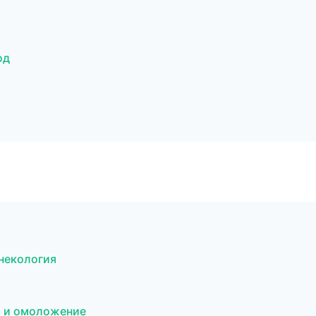
од
инекология
я и омоложение