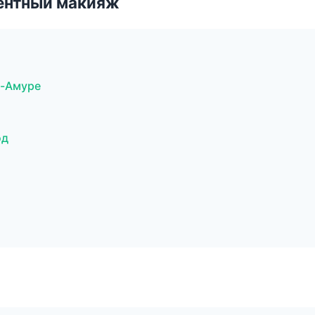
ентный макияж
а-Амуре
од