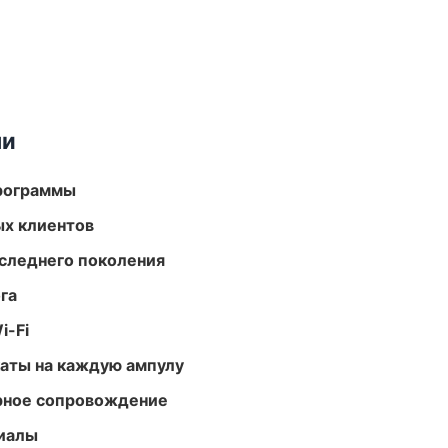
ми
программы
ых клиентов
следнего поколения
га
i-Fi
аты на каждую ампулу
урное сопровождение
риалы