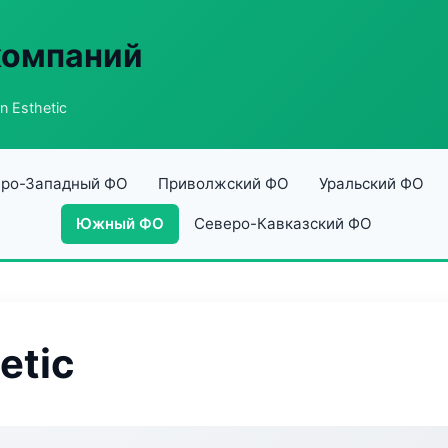
компаний
n Esthetic
ро-Западный ФО
Приволжский ФО
Уральский ФО
Южный ФО
Северо-Кавказский ФО
etic