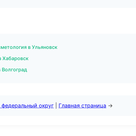
сметология в Ульяновск
в Хабаровск
в Волгоград
 федеральный округ
|
Главная страница
→