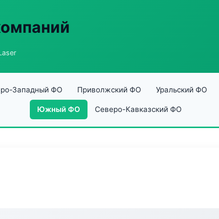
компаний
Laser
ро-Западный ФО
Приволжский ФО
Уральский ФО
Южный ФО
Северо-Кавказский ФО