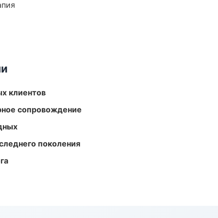
апия
ми
ых клиентов
урное сопровождение
одных
следнего поколения
га