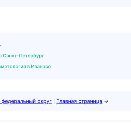
ь
 в Санкт-Петербург
сметология в Иваново
 федеральный округ
|
Главная страница
→