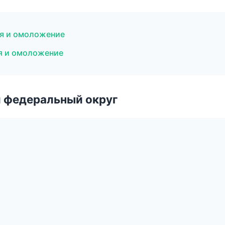
ия и омоложение
я и омоложение
 федеральный округ