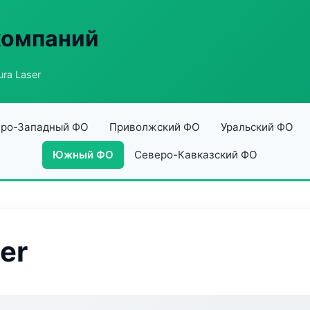
компаний
ra Laser
ро-Западный ФО
Приволжский ФО
Уральский ФО
Южный ФО
Северо-Кавказский ФО
er