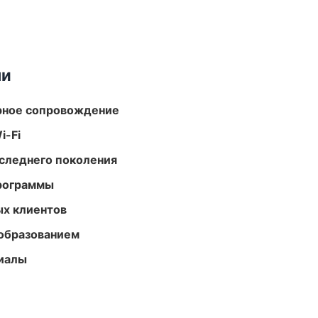
ми
урное сопровождение
i-Fi
следнего поколения
программы
ых клиентов
образованием
риалы