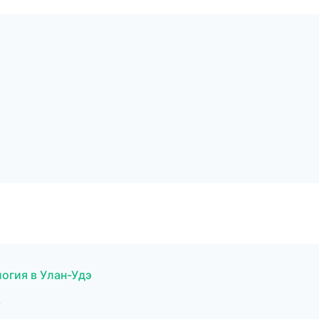
логия в Улан-Удэ
ь