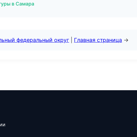
игуры в Самара
альный федеральный округ
|
Главная страница
→
сии