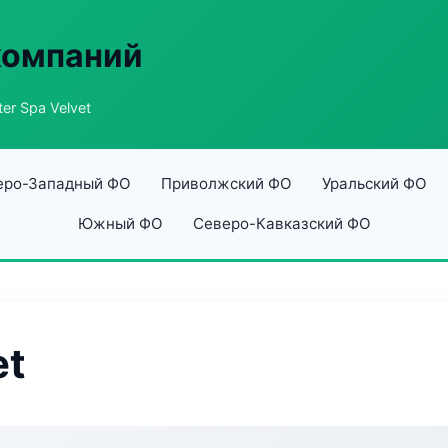
компаний
er Spa Velvet
еро-Западный ФО
Приволжский ФО
Уральский ФО
Южный ФО
Северо-Кавказский ФО
et