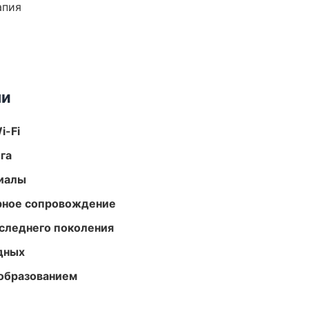
апия
ми
i-Fi
га
риалы
урное сопровождение
следнего поколения
одных
образованием