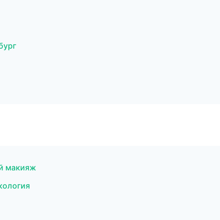
бург
ый макияж
кология