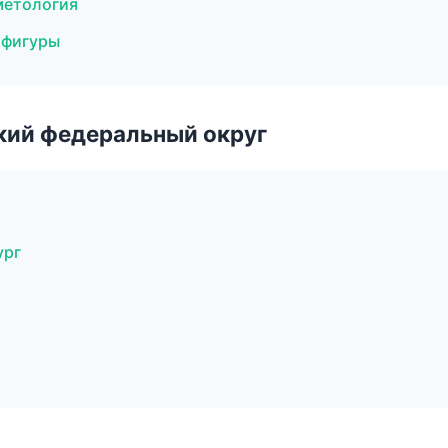
метология
 фигуры
ский федеральный округ
ург