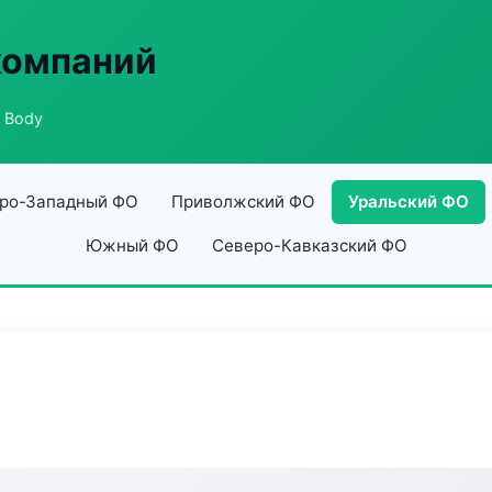
компаний
 Body
ро-Западный ФО
Приволжский ФО
Уральский ФО
Южный ФО
Северо-Кавказский ФО