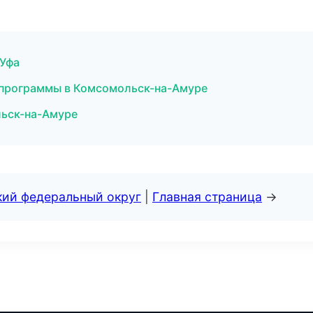
 Уфа
 программы в Комсомольск-на-Амуре
льск-на-Амуре
кий федеральный округ
|
Главная страница
→