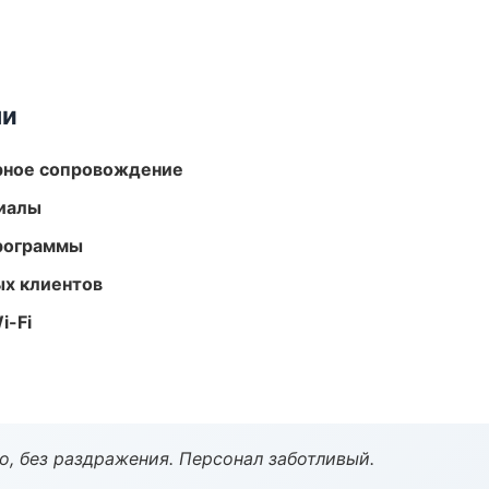
ми
урное сопровождение
риалы
программы
ых клиентов
i-Fi
, без раздражения. Персонал заботливый.