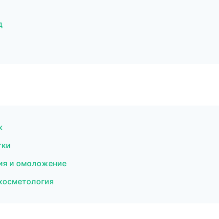
д
ж
тки
ия и омоложение
 косметология