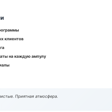
ми
программы
ых клиентов
га
аты на каждую ампулу
риалы
чистые. Приятная атмосфера.