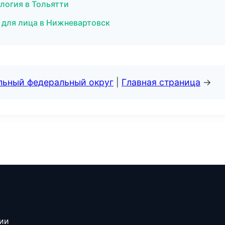
логия в Тольятти
 для лица в Нижневартовск
альный федеральный округ
|
Главная страница
→
сии