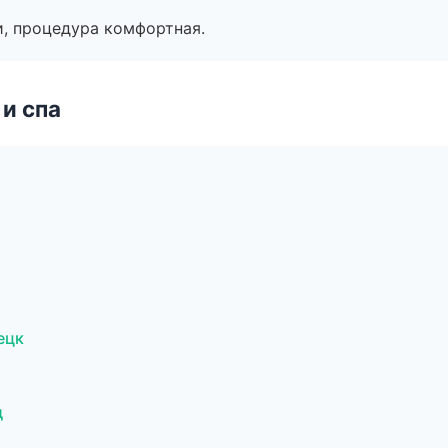
, процедура комфортная.
и спа
ецк
д