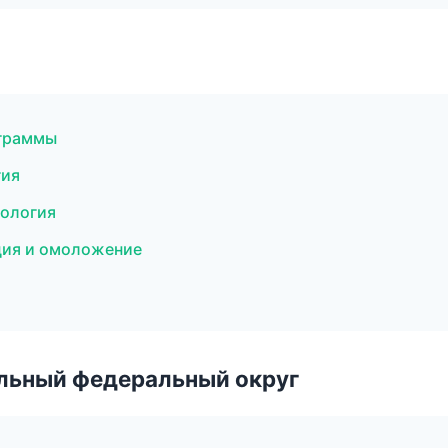
ограммы
гия
тология
яция и омоложение
альный федеральный округ