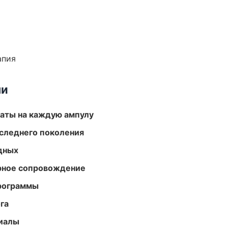
апия
ми
аты на каждую ампулу
следнего поколения
одных
урное сопровождение
программы
га
риалы