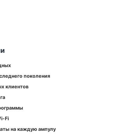
ми
одных
следнего поколения
ых клиентов
га
программы
i-Fi
аты на каждую ампулу