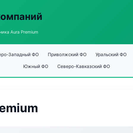
компаний
ника Aura Premium
еро-Западный ФО
Приволжский ФО
Уральский ФО
Южный ФО
Северо-Кавказский ФО
remium