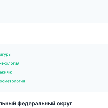
фигуры
инекология
макияж
косметология
альный федеральный округ