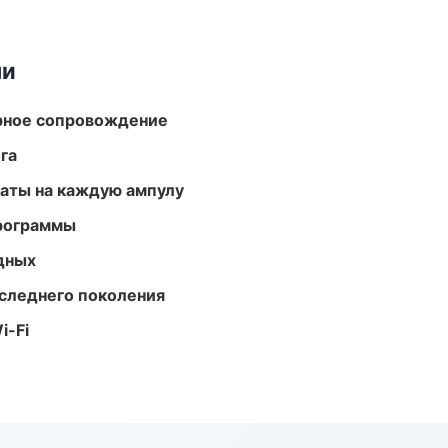
ми
урное сопровождение
га
аты на каждую ампулу
программы
одных
следнего поколения
i-Fi