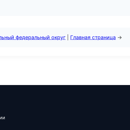
альный федеральный округ
|
Главная страница
→
сии