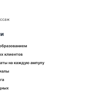
ассаж
ми
образованием
ых клиентов
аты на каждую ампулу
риалы
га
одных