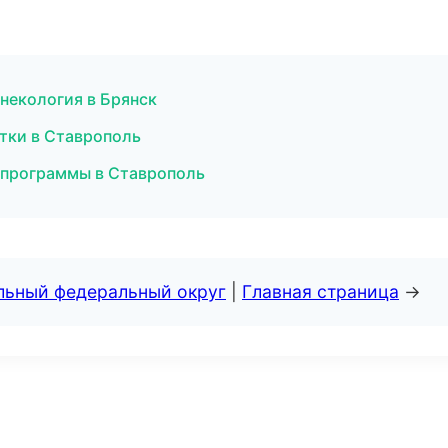
гинекология в Брянск
стки в Ставрополь
 программы в Ставрополь
альный федеральный округ
|
Главная страница
→