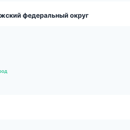
лжский федеральный округ
род