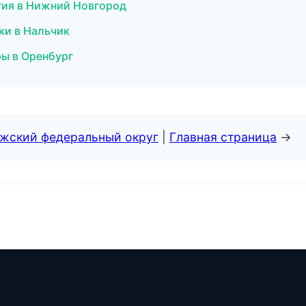
гия в Нижний Новгород
тки в Нальчик
ры в Оренбург
лжский федеральный округ
|
Главная страница
→