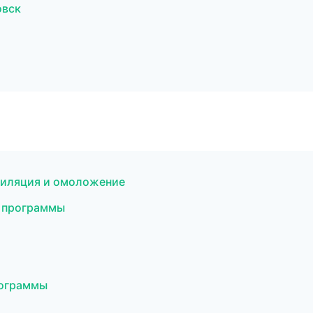
овск
пиляция и омоложение
е программы
рограммы