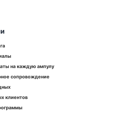
ми
га
риалы
аты на каждую ампулу
урное сопровождение
одных
ых клиентов
программы