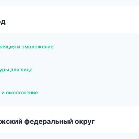
од
иляция и омоложение
уры для лица
я и омоложение
лжский федеральный округ