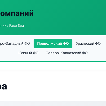
компаний
ника Face Spa
ро-Западный ФО
Приволжский ФО
Уральский ФО
Южный ФО
Северо-Кавказский ФО
pa