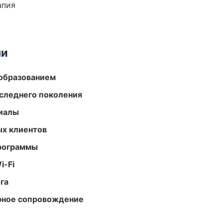
апия
ми
образованием
следнего поколения
риалы
ых клиентов
программы
i-Fi
га
урное сопровождение