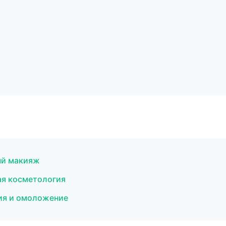
ый макияж
ая косметология
ция и омоложение