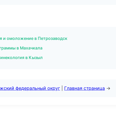
ия и омоложение в Петрозаводск
ограммы в Махачкала
 гинекология в Кызыл
лжский федеральный округ
|
Главная страница
→