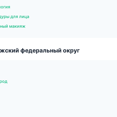
логия
едуры для лица
тный макияж
лжский федеральный округ
ород