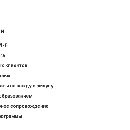
ми
i-Fi
га
ых клиентов
одных
аты на каждую ампулу
образованием
урное сопровождение
программы